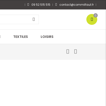
09 52 515 515
contact@commilfaut.fr
0
E
TEXTILES
LOISIRS