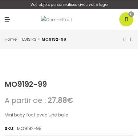
U
Vos objets personnalisés avec votre logo
0
M
E
N
U
Home
LOISIRS
MO9192-99
MO9192-99
A partir de :
27.88
€
Mini baby foot avec une balle
SKU:
MO9192-99