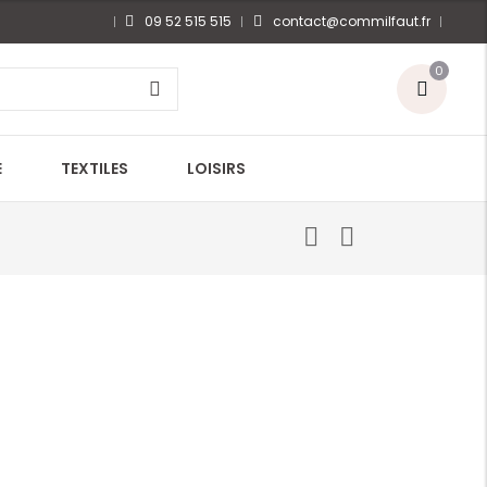
09 52 515 515
contact@commilfaut.fr
0
E
TEXTILES
LOISIRS