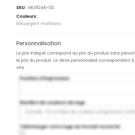
SKU:
MO9246-03
Couleurs :
bleu
argent mat
blanc
Personnalisation
Le prix indiqué correspond au prix du produit sans pers
le prix du produit. Le devis personnalisé correspondant
vite.
Position d'impression
Nombre de couleurs du logo
Télécharger votre logo au format vectoriel