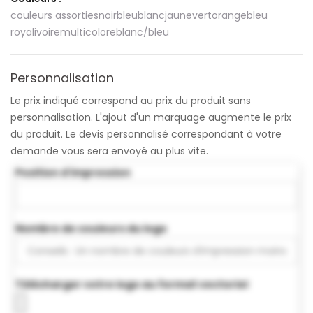
couleurs assorties
noir
bleu
blanc
jaune
vert
orange
bleu
royal
ivoire
multicolore
blanc/bleu
Personnalisation
Le prix indiqué correspond au prix du produit sans
personnalisation. L'ajout d'un marquage augmente le prix
du produit. Le devis personnalisé correspondant à votre
demande vous sera envoyé au plus vite.
Position d'impression
Nombre de couleurs du logo
Télécharger votre logo au format vectoriel