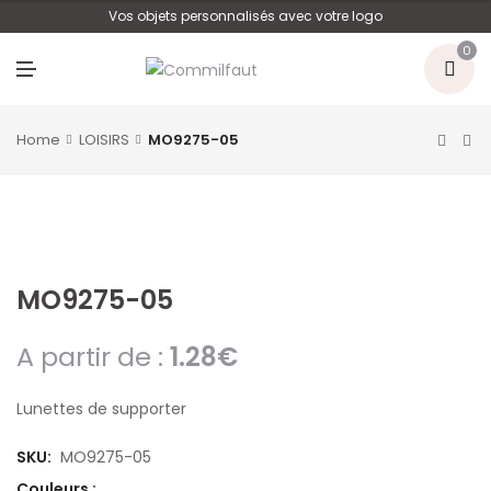
U
Vos objets personnalisés avec votre logo
0
M
E
N
U
Home
LOISIRS
MO9275-05
MO9275-05
A partir de :
1.28
€
Lunettes de supporter
SKU:
MO9275-05
Couleurs :