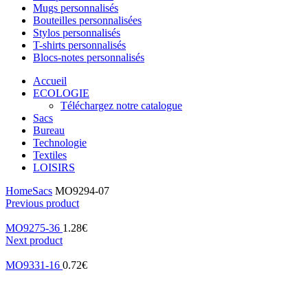
Mugs personnalisés
Bouteilles personnalisées
Stylos personnalisés
T-shirts personnalisés
Blocs-notes personnalisés
Accueil
ECOLOGIE
Téléchargez notre catalogue
Sacs
Bureau
Technologie
Textiles
LOISIRS
Home
Sacs
MO9294-07
Previous product
MO9275-36
1.28
€
Next product
MO9331-16
0.72
€