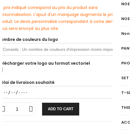
NOE
e prix indiqué correspond au prix du produit sans
personnalisation. L'ajout d'un marquage augmente le prix du
NOE
produit. Le devis personnalisé correspondant à votre demande
ous sera envoyé au plus vite.
Non
Nombre de couleurs du logo
PAN
Télécharger votre logo au format vectoriel
PH
SET
Délai de livraison souhaité
T-S
THE
ADD TO CART
ACC