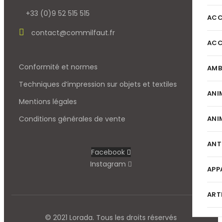
+33 (0)9 52 515 515
ACC
contact@commilfaut.fr
ACC
Conformité et normes
AMB
Techniques d’impression sur objets et textiles
ANI
Mentions légales
ANI
Conditions générales de vente
ANT
Facebook
Instagram
APP
ART
© 2021 Lorada. Tous les droits réservés
BAU