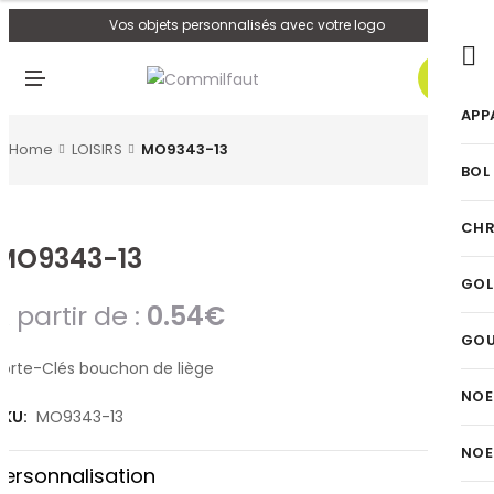
U
Vos objets personnalisés avec votre logo
0
M
E
N
APP
U
Home
LOISIRS
MO9343-13
BOL
CHR
MO9343-13
GOL
A partir de :
0.54
€
GO
Porte-Clés bouchon de liège
NOE
SKU:
MO9343-13
NOE
Personnalisation