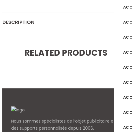
ACC
DESCRIPTION
ACC
ACC
RELATED PRODUCTS
ACC
ACC
ACC
ACC
ACC
Nous sommes spécialistes de l’objet
publicitaire et
ACC
des supports personnalisés depuis 2006.