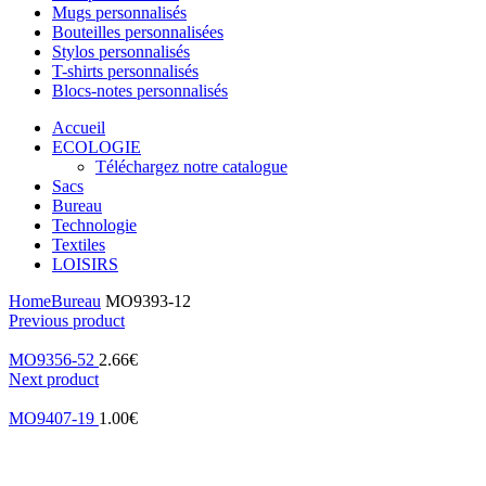
Mugs personnalisés
Bouteilles personnalisées
Stylos personnalisés
T-shirts personnalisés
Blocs-notes personnalisés
Accueil
ECOLOGIE
Téléchargez notre catalogue
Sacs
Bureau
Technologie
Textiles
LOISIRS
Home
Bureau
MO9393-12
Previous product
MO9356-52
2.66
€
Next product
MO9407-19
1.00
€