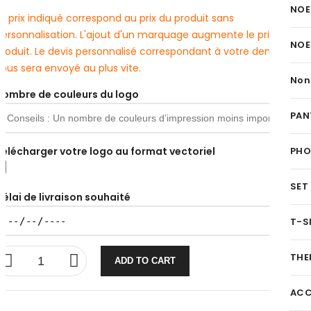
NOE
e prix indiqué correspond au prix du produit sans
personnalisation. L'ajout d'un marquage augmente le prix du
NOE
produit. Le devis personnalisé correspondant à votre demande
ous sera envoyé au plus vite.
Non
Nombre de couleurs du logo
PAN
Télécharger votre logo au format vectoriel
PH
SET
Délai de livraison souhaité
T-S
THE
ADD TO CART
ACC