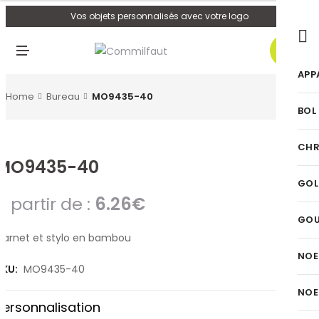
U
Vos objets personnalisés avec votre logo
0
M
E
N
APP
U
Home
Bureau
MO9435-40
BOL
CHR
MO9435-40
GOL
A partir de :
6.26
€
GO
Carnet et stylo en bambou
NOE
SKU:
MO9435-40
NOE
Personnalisation