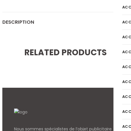
ACC
DESCRIPTION
ACC
ACC
RELATED PRODUCTS
ACC
ACC
ACC
ACC
ACC
ACC
Nous sommes spécialistes de l’objet
publicitaire