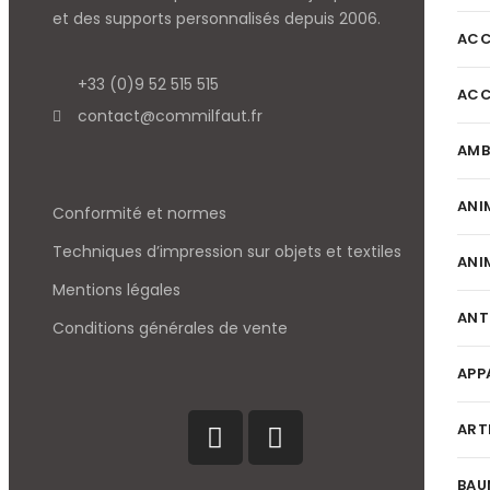
et des supports personnalisés depuis 2006.
ACC
+33 (0)9 52 515 515
ACC
contact@commilfaut.fr
AMB
ANI
Conformité et normes
Techniques d’impression sur objets et textiles
ANI
Mentions légales
ANT
Conditions générales de vente
APP
ART
BAU