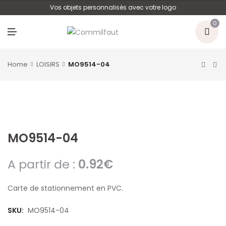
U
Vos objets personnalisés avec votre logo
0
M
E
N
U
Home
LOISIRS
MO9514-04
MO9514-04
A partir de :
0.92
€
Carte de stationnement en PVC.
SKU:
MO9514-04