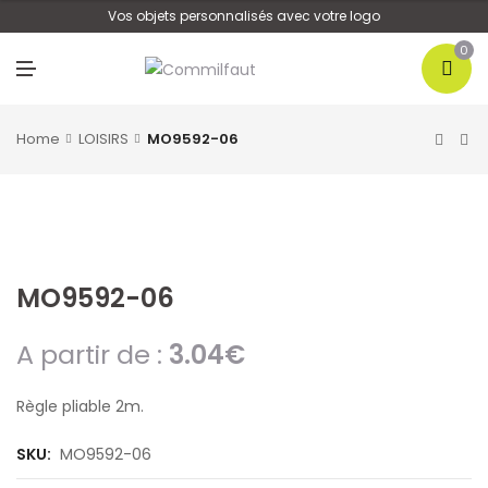
U
Vos objets personnalisés avec votre logo
0
M
E
N
U
Home
LOISIRS
MO9592-06
MO9592-06
A partir de :
3.04
€
Règle pliable 2m.
SKU:
MO9592-06