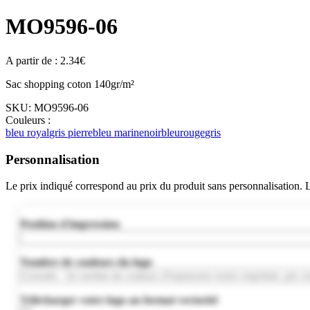
MO9596-06
A partir de :
2.34
€
Sac shopping coton 140gr/m²
SKU:
MO9596-06
Couleurs :
bleu royal
gris pierre
bleu marine
noir
bleu
rouge
gris
Personnalisation
Le prix indiqué correspond au prix du produit sans personnalisation.
Position d'impression
Nombre de couleurs du logo
Télécharger votre logo au format vectoriel