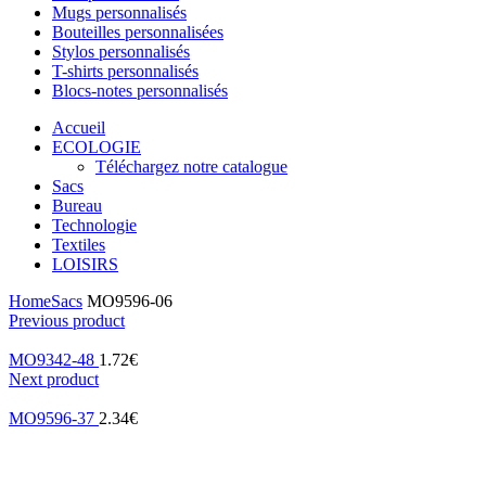
Mugs personnalisés
Bouteilles personnalisées
Stylos personnalisés
T-shirts personnalisés
Blocs-notes personnalisés
Accueil
ECOLOGIE
Téléchargez notre catalogue
Sacs
Bureau
Technologie
Textiles
LOISIRS
Home
Sacs
MO9596-06
Previous product
MO9342-48
1.72
€
Next product
MO9596-37
2.34
€