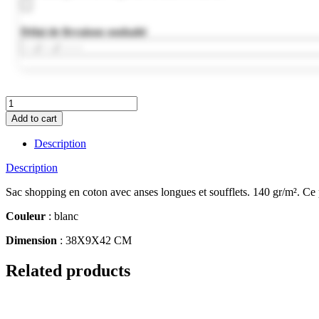
Délai de livraison souhaité
MO9596-
06
Add to cart
quantity
Description
Description
Sac shopping en coton avec anses longues et soufflets. 140 gr/m²
Couleur
: blanc
Dimension
: 38X9X42 CM
Related products