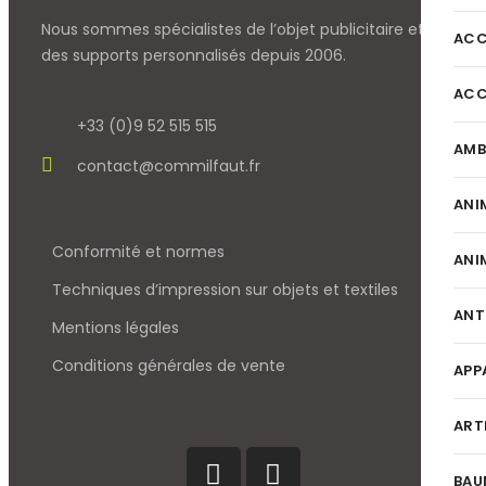
Nous sommes spécialistes de l’objet
publicitaire et
ACC
des supports personnalisés depuis 2006.
ACC
+33 (0)9 52 515 515
AMB
contact@commilfaut.fr
ANI
Conformité et normes
ANI
Techniques d’impression sur objets et textiles
ANT
Mentions légales
Conditions générales de vente
APP
ART
BAU