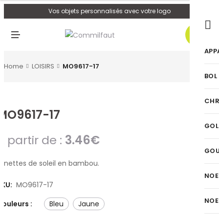
U
Vos objets personnalisés avec votre logo
0
M
E
N
APP
U
Home
LOISIRS
MO9617-17
BOL
CHR
MO9617-17
GOL
A partir de :
3.46
€
GO
Lunettes de soleil en bambou.
NOE
SKU:
MO9617-17
NOE
Couleurs :
bleu
jaune