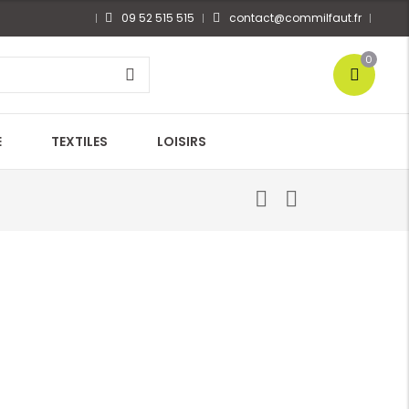
09 52 515 515
contact@commilfaut.fr
0
E
TEXTILES
LOISIRS