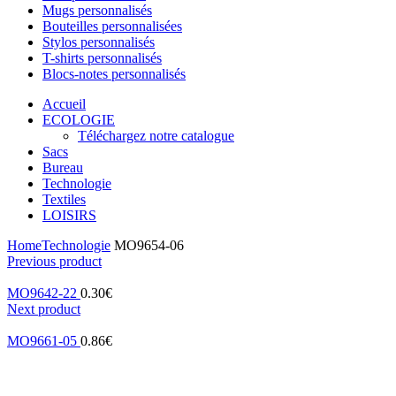
Mugs personnalisés
Bouteilles personnalisées
Stylos personnalisés
T-shirts personnalisés
Blocs-notes personnalisés
Accueil
ECOLOGIE
Téléchargez notre catalogue
Sacs
Bureau
Technologie
Textiles
LOISIRS
Home
Technologie
MO9654-06
Previous product
MO9642-22
0.30
€
Next product
MO9661-05
0.86
€