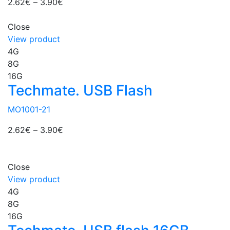
2.62
€
–
3.90
€
Close
View product
4G
8G
16G
Techmate. USB Flash
MO1001-21
2.62
€
–
3.90
€
Close
View product
4G
8G
16G