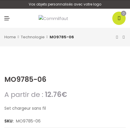
U
Vos objets personnalisés avec votre logo
0
M
E
N
U
Home
Technologie
MO9785-06
MO9785-06
A partir de :
12.76
€
Set chargeur sans fil
SKU:
MO9785-06