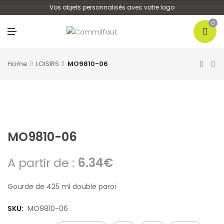
U
Vos objets personnalisés avec votre logo
0
M
E
N
U
Home
LOISIRS
MO9810-06
MO9810-06
A partir de :
6.34
€
Gourde de 425 ml double paroi
SKU:
MO9810-06