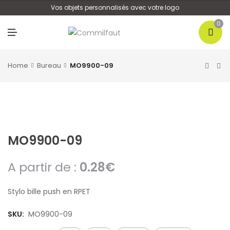
U
Vos objets personnalisés avec votre logo
0
M
E
N
U
Home
Bureau
MO9900-09
MO9900-09
A partir de :
0.28
€
Stylo bille push en RPET
SKU:
MO9900-09