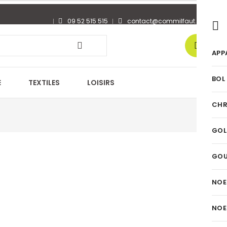
09 52 515 515
contact@commilfaut.fr
0
APP
BOL
E
TEXTILES
LOISIRS
CHR
GOL
GO
NOE
NOE