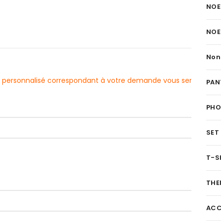
NOE
NOE
Non
evis personnalisé correspondant à votre demande vous sera
PAN
PH
SET
T-S
THE
ACC