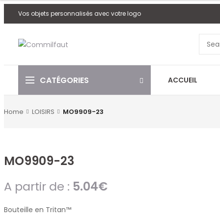
Vos objets personnalisés avec votre logo
CATÉGORIES
ACCUEIL
Home
LOISIRS
MO9909-23
MO9909-23
A partir de :
5.04
€
Bouteille en Tritan™