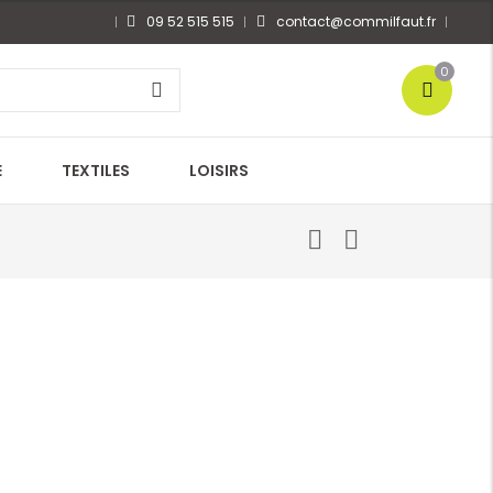
09 52 515 515
contact@commilfaut.fr
0
E
TEXTILES
LOISIRS