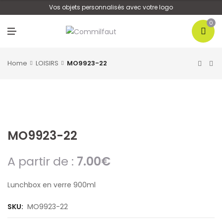
U
Vos objets personnalisés avec votre logo
0
M
E
N
U
Home
LOISIRS
MO9923-22
MO9923-22
A partir de :
7.00
€
Lunchbox en verre 900ml
SKU:
MO9923-22