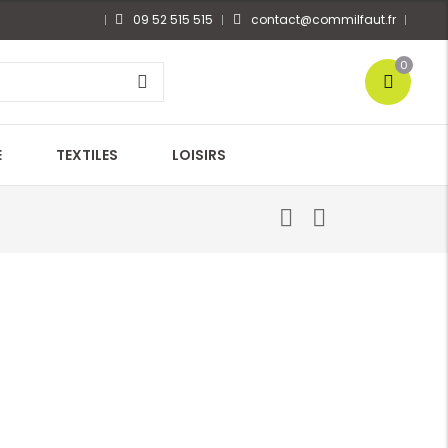
09 52 515 515
contact@commilfaut.fr
0
E
TEXTILES
LOISIRS