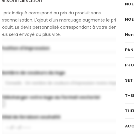
Personnalisation
NOE
e prix indiqué correspond au prix du produit sans
NOE
personnalisation. L'ajout d'un marquage augmente le prix du
produit. Le devis personnalisé correspondant à votre demande
ous sera envoyé au plus vite.
Non
Position d'impression
PAN
PH
Nombre de couleurs du logo
SET
T-S
Télécharger votre logo au format vectoriel
THE
Délai de livraison souhaité
ACC