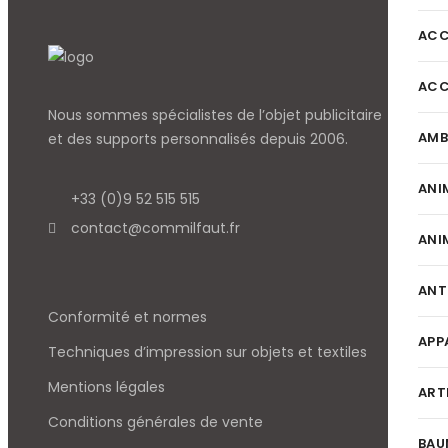
ACC
ACC
Nous sommes spécialistes de l’objet
publicitaire
AMB
et des supports personnalisés depuis 2006.
ANI
+33 (0)9 52 515 515
contact@commilfaut.fr
ANI
ANT
Conformité et normes
APP
Techniques d’impression sur objets et textiles
Mentions légales
ART
Conditions générales de vente
BAU