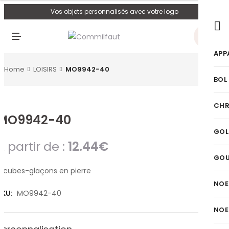
U
Vos objets personnalisés avec votre logo
0
M
E
N
APP
U
Home
LOISIRS
MO9942-40
BOL
CHR
MO9942-40
GOL
A partir de :
12.44
€
GO
9 cubes-glaçons en pierre
NOE
SKU:
MO9942-40
NOE