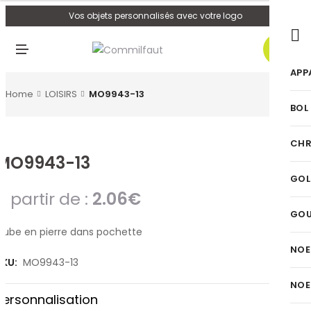
U
Vos objets personnalisés avec votre logo
0
M
E
N
APP
U
Home
LOISIRS
MO9943-13
BOL
CHR
MO9943-13
GOL
A partir de :
2.06
€
GO
Cube en pierre dans pochette
NOE
SKU:
MO9943-13
NOE
Personnalisation