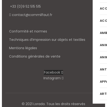
+33 (0)9 52 515 515
ACC
contact@commilfaut.fr
ACC
Conformité et normes
AMB
Techniques d’impression sur objets et textiles
ANI
Mentions légales
Conditions générales de vente
ANI
ANT
Facebook
Instagram
APP
ART
© 2021 Lorada. Tous les droits réservés
BAU