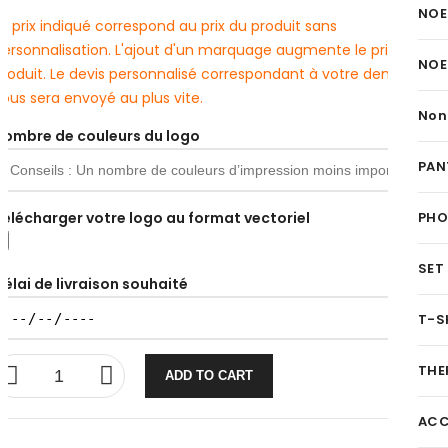
NOE
e prix indiqué correspond au prix du produit sans
personnalisation. L'ajout d'un marquage augmente le prix du
NOE
produit. Le devis personnalisé correspondant à votre demande
ous sera envoyé au plus vite.
Non
Nombre de couleurs du logo
PAN
Télécharger votre logo au format vectoriel
PH
SET
Délai de livraison souhaité
T-S
THE
ADD TO CART
ACC