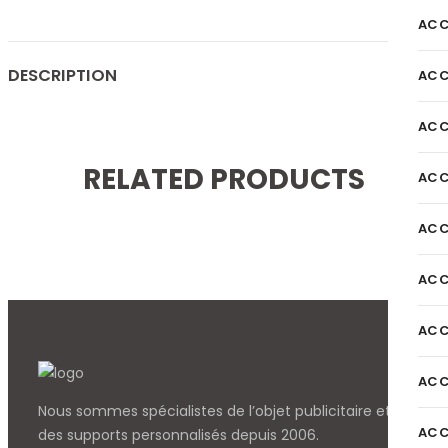
ACC
DESCRIPTION
ACC
ACC
RELATED PRODUCTS
ACC
ACC
ACC
ACC
ACC
Nous sommes spécialistes de l’objet
publicitaire et
ACC
des supports personnalisés depuis 2006.