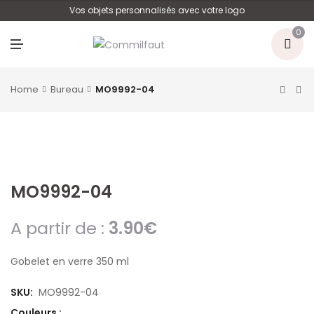
U
Vos objets personnalisés avec votre logo
0
M
E
N
U
Home
Bureau
MO9992-04
MO9992-04
A partir de :
3.90
€
Gobelet en verre 350 ml
SKU:
MO9992-04
Couleurs :