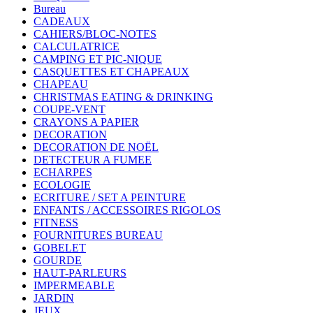
Bureau
CADEAUX
CAHIERS/BLOC-NOTES
CALCULATRICE
CAMPING ET PIC-NIQUE
CASQUETTES ET CHAPEAUX
CHAPEAU
CHRISTMAS EATING & DRINKING
COUPE-VENT
CRAYONS A PAPIER
DECORATION
DECORATION DE NOËL
DETECTEUR A FUMEE
ECHARPES
ECOLOGIE
ECRITURE / SET A PEINTURE
ENFANTS / ACCESSOIRES RIGOLOS
FITNESS
FOURNITURES BUREAU
GOBELET
GOURDE
HAUT-PARLEURS
IMPERMEABLE
JARDIN
JEUX