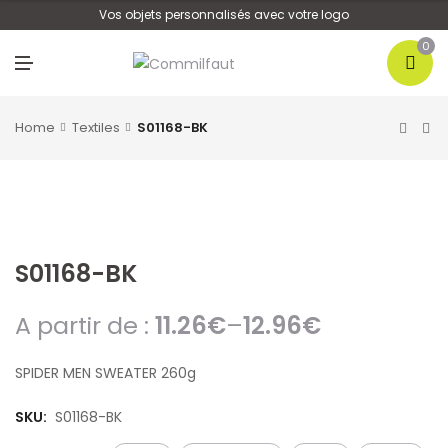
U
Vos objets personnalisés avec votre logo
0
M
E
N
U
Home
Textiles
S01168-BK
S01168-BK
A partir de :
11.26
€
–
12.96
€
SPIDER MEN SWEATER 260g
SKU:
S01168-BK