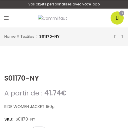
U
Vos objets personnalisés avec votre logo
0
M
E
N
U
Home
Textiles
S01170-NY
S01170-NY
A partir de :
41.74
€
RIDE WOMEN JACKET 180g
SKU:
S01170-NY