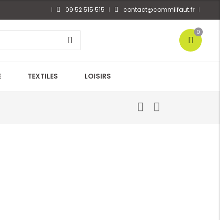
09 52 515 515
contact@commilfaut.fr
0
E
TEXTILES
LOISIRS