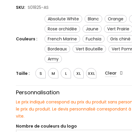
SKU:
S01825-AS
Absolute White
Blanc
Orange
rose orchidée
Jaune
Vert Prairie
Couleurs :
French Marine
Fuchsia
gris chiné
Bordeaux
Vert Bouteille
Vert Po
army
Clear
Taille :
S
M
L
XL
XXL
Personnalisation
Le prix indiqué correspond au prix du produit sans pers
le prix du produit. Le devis personnalisé correspondant
vite.
Nombre de couleurs du logo