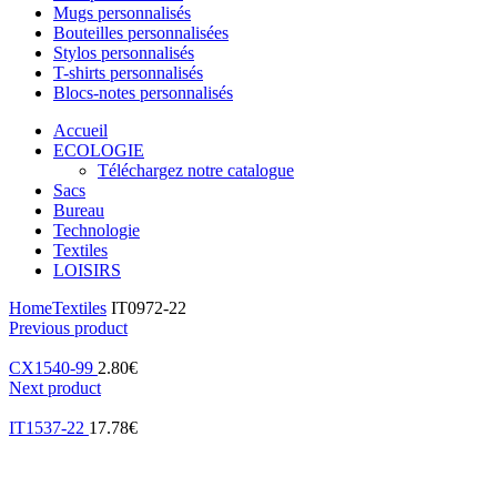
Mugs personnalisés
Bouteilles personnalisées
Stylos personnalisés
T-shirts personnalisés
Blocs-notes personnalisés
Accueil
ECOLOGIE
Téléchargez notre catalogue
Sacs
Bureau
Technologie
Textiles
LOISIRS
Home
Textiles
IT0972-22
Previous product
CX1540-99
2.80
€
Next product
IT1537-22
17.78
€