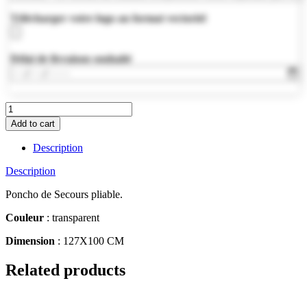
Télécharger votre logo au format vectoriel
Délai de livraison souhaité
IT0972-
22
Add to cart
quantity
Description
Description
Poncho de Secours pliable.
Couleur
: transparent
Dimension
: 127X100 CM
Related products