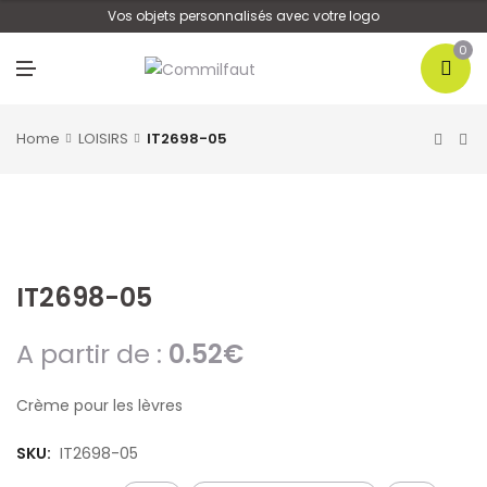
U
Vos objets personnalisés avec votre logo
0
M
E
N
U
Home
LOISIRS
IT2698-05
IT2698-05
A partir de :
0.52
€
Crème pour les lèvres
SKU:
IT2698-05