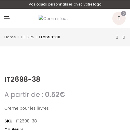
U
Vos objets personnalisés avec votre logo
0
M
E
N
U
Home
LOISIRS
IT2698-38
IT2698-38
A partir de :
0.52
€
Crème pour les lèvres
SKU:
IT2698-38
Couleurs :