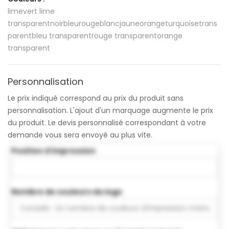
lime
vert lime
transparent
noir
bleu
rouge
blanc
jaune
orange
turquoise
trans
parent
bleu transparent
rouge transparent
orange
transparent
Personnalisation
Le prix indiqué correspond au prix du produit sans
personnalisation. L'ajout d'un marquage augmente le prix
du produit. Le devis personnalisé correspondant à votre
demande vous sera envoyé au plus vite.
Position d'impression
Nombre de couleurs du logo