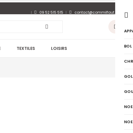
09 52 515 515
contact@commilfaut.fr
0
APP
BOL
E
TEXTILES
LOISIRS
CHR
GOL
GO
NOE
NOE