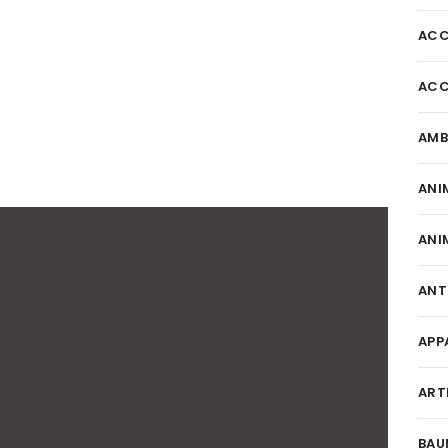
ACC
ACC
AMB
ANI
ANI
ANT
APP
ART
BAU