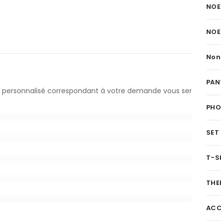
NOE
NOE
Non
PAN
evis personnalisé correspondant à votre demande vous sera
PH
SET
T-S
THE
ACC