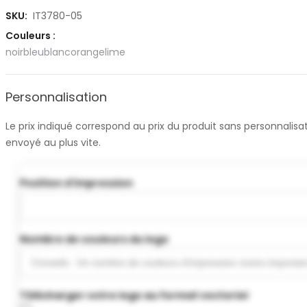
SKU:
IT3780-05
Couleurs :
noir
bleu
blanc
orange
lime
Personnalisation
Le prix indiqué correspond au prix du produit sans personnali
envoyé au plus vite.
Position d'impression
Nombre de couleurs du logo
Télécharger votre logo au format vectoriel