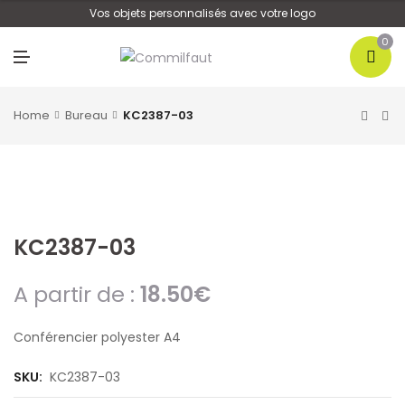
U
Vos objets personnalisés avec votre logo
0
M
E
N
U
Home
Bureau
KC2387-03
KC2387-03
A partir de :
18.50
€
Conférencier polyester A4
SKU:
KC2387-03