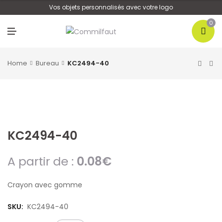
U
Vos objets personnalisés avec votre logo
0
M
E
N
U
Home
Bureau
KC2494-40
KC2494-40
A partir de :
0.08
€
Crayon avec gomme
SKU:
KC2494-40