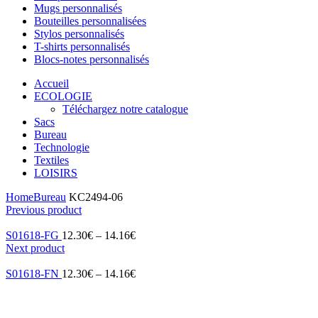
Mugs personnalisés
Bouteilles personnalisées
Stylos personnalisés
T-shirts personnalisés
Blocs-notes personnalisés
Accueil
ECOLOGIE
Téléchargez notre catalogue
Sacs
Bureau
Technologie
Textiles
LOISIRS
Home
Bureau
KC2494-06
Previous product
S01618-FG
12.30
€
–
14.16
€
Next product
S01618-FN
12.30
€
–
14.16
€