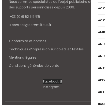
Nous sommes spécialistes de l’objet
publicitaire et
des supports personnalisés depuis 2006.
ACC
+33 (0)9 52 515 515
ACC
contact@commilfaut.fr
AMB
Conformité et normes
ANI
Techniques d’impression sur objets et textiles
ANI
Mentions légales
Conditions générales de vente
ANT
APP
Facebook
Instagram
ART
BAU