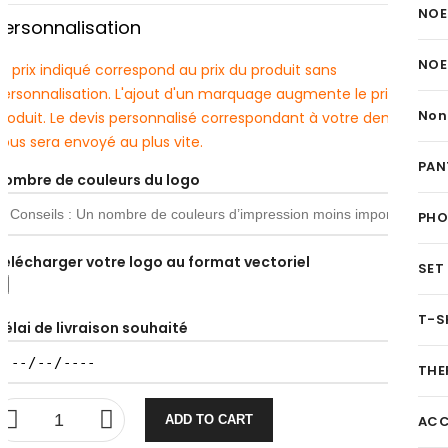
NOE
Personnalisation
NOE
e prix indiqué correspond au prix du produit sans
personnalisation. L'ajout d'un marquage augmente le prix du
Non
produit. Le devis personnalisé correspondant à votre demande
ous sera envoyé au plus vite.
PAN
Nombre de couleurs du logo
PH
Télécharger votre logo au format vectoriel
SET
T-S
Délai de livraison souhaité
THE
ADD TO CART
ACC