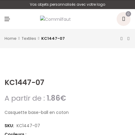
U
Vos objets personnalisés avec votre logo
0
M
E
N
U
Home
Textiles
KC1447-07
KC1447-07
A partir de :
1.86
€
Casquette base-ball en coton
SKU:
KC1447-07
Couleurs :