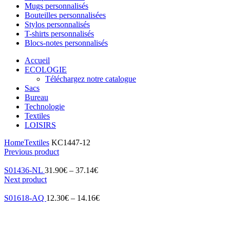
Mugs personnalisés
Bouteilles personnalisées
Stylos personnalisés
T-shirts personnalisés
Blocs-notes personnalisés
Accueil
ECOLOGIE
Téléchargez notre catalogue
Sacs
Bureau
Technologie
Textiles
LOISIRS
Home
Textiles
KC1447-12
Previous product
S01436-NL
31.90
€
–
37.14
€
Next product
S01618-AQ
12.30
€
–
14.16
€