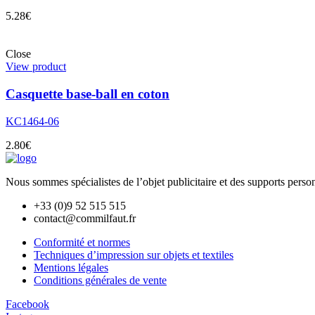
5.28
€
Close
View product
Casquette base-ball en coton
KC1464-06
2.80
€
Nous sommes spécialistes de l’objet
publicitaire et des supports pers
+33 (0)9 52 515 515
contact@commilfaut.fr
Conformité et normes
Techniques d’impression sur objets et textiles
Mentions légales
Conditions générales de vente
Facebook