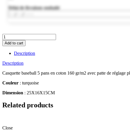
Délai de livraison souhaité
KC1447-
12
Add to cart
quantity
Description
Description
Casquette baseball 5 pans en coton 160 gr/m2 avec patte de réglage plas
Couleur
: turquoise
Dimension
: 25X16X15CM
Related products
Close