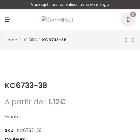
U
Vos objets personnalisés avec votre logo
0
M
E
N
U
Home
LOISIRS
KC6733-38
KC6733-38
A partir de :
1.12
€
Eventail
SKU:
KC6733-38
Couleurs :