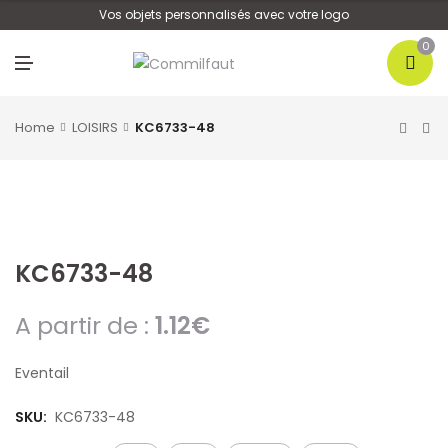
U
Vos objets personnalisés avec votre logo
0
M
E
N
U
Home
LOISIRS
KC6733-48
KC6733-48
A partir de :
1.12
€
Eventail
SKU:
KC6733-48