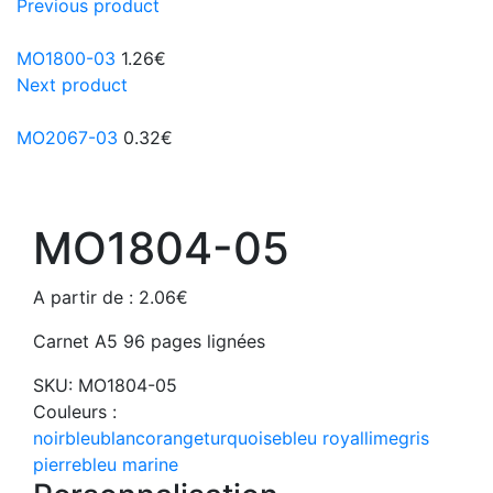
Previous product
MO1800-03
1.26
€
Next product
MO2067-03
0.32
€
MO1804-05
A partir de :
2.06
€
Carnet A5 96 pages lignées
SKU:
MO1804-05
Couleurs :
noir
bleu
blanc
orange
turquoise
bleu royal
lime
gris
pierre
bleu marine