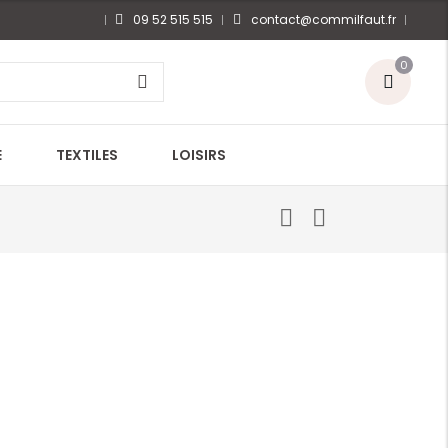
09 52 515 515
contact@commilfaut.fr
0
E
TEXTILES
LOISIRS