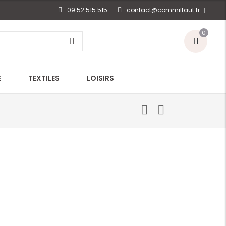
09 52 515 515
contact@commilfaut.fr
0
E
TEXTILES
LOISIRS