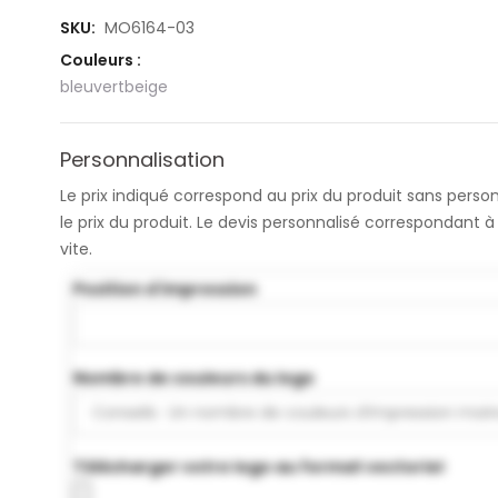
SKU:
MO6164-03
Couleurs :
bleu
vert
beige
Personnalisation
Le prix indiqué correspond au prix du produit sans pers
le prix du produit. Le devis personnalisé correspondant
vite.
Position d'impression
Nombre de couleurs du logo
Télécharger votre logo au format vectoriel