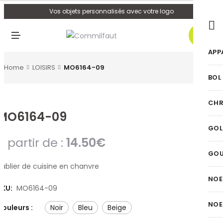
U
Vos objets personnalisés avec votre logo
0
M
E
N
APP
U
Home
LOISIRS
MO6164-09
BOL
CHR
MO6164-09
GOL
A partir de :
14.50
€
GO
Tablier de cuisine en chanvre
NOE
SKU:
MO6164-09
NOE
Couleurs :
noir
bleu
beige