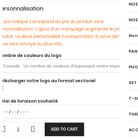
NOE
Personnalisation
NOE
e prix indiqué correspond au prix du produit sans
personnalisation. L'ajout d'un marquage augmente le prix du
Non
produit. Le devis personnalisé correspondant à votre demande
ous sera envoyé au plus vite.
PAN
Nombre de couleurs du logo
PH
Télécharger votre logo au format vectoriel
SET
T-S
Délai de livraison souhaité
THE
ADD TO CART
ACC