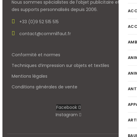
Nous sommes spécialistes de l’objet
publicitaire et
des supports personnalisés depuis 2006.
ACC
+33 (0)9 52 515 515
ACC
contact@commilfaut.fr
AMB
Conformité et normes
ANI
Techniques d’impression sur objets et textiles
ANI
Mentions légales
Conditions générales de vente
ANT
APP
Facebook
Instagram
ART
BAU