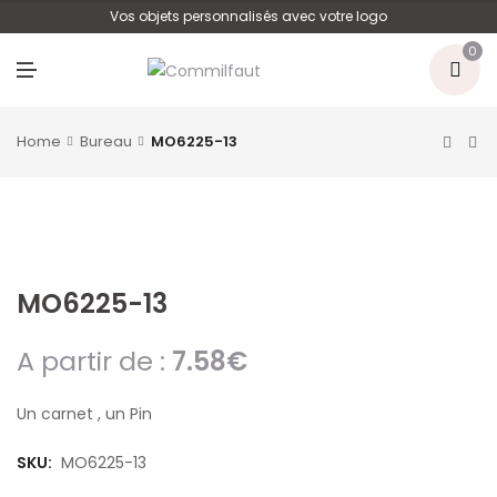
U
Vos objets personnalisés avec votre logo
0
M
E
N
U
Home
Bureau
MO6225-13
MO6225-13
A partir de :
7.58
€
Un carnet , un Pin
SKU:
MO6225-13