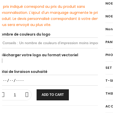
NOE
e prix indiqué correspond au prix du produit sans
personnalisation. L'ajout d'un marquage augmente le prix du
NOE
produit. Le devis personnalisé correspondant à votre demande
ous sera envoyé au plus vite.
Non
Nombre de couleurs du logo
PAN
Télécharger votre logo au format vectoriel
PH
SET
Délai de livraison souhaité
T-S
THE
ADD TO CART
ACC