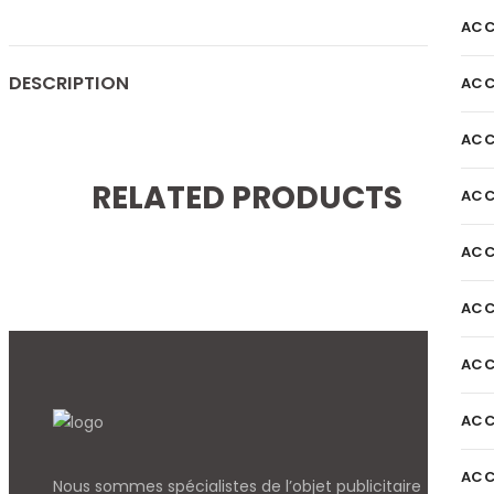
ACC
DESCRIPTION
ACC
ACC
RELATED PRODUCTS
ACC
ACC
ACC
ACC
ACC
ACC
Nous sommes spécialistes de l’objet
publicitaire