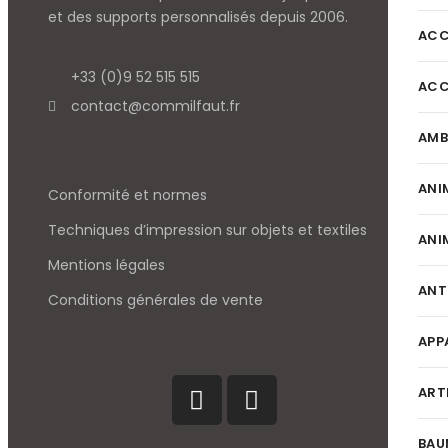
et des supports personnalisés depuis 2006.
ACC
+33 (0)9 52 515 515
ACC
contact@commilfaut.fr
AMB
ANI
Conformité et normes
Techniques d’impression sur objets et textiles
ANI
Mentions légales
ANT
Conditions générales de vente
APP
ART
BAU