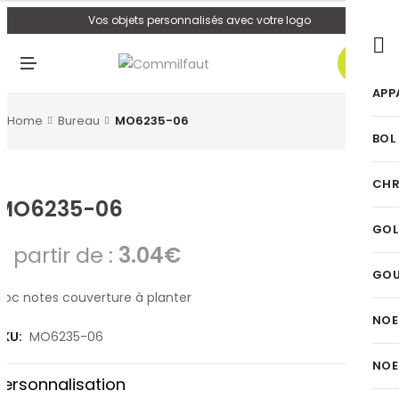
U
Vos objets personnalisés avec votre logo
0
M
E
N
APP
U
Home
Bureau
MO6235-06
BOL
CHR
MO6235-06
GOL
A partir de :
3.04
€
GO
Bloc notes couverture à planter
NOE
SKU:
MO6235-06
NOE
Personnalisation