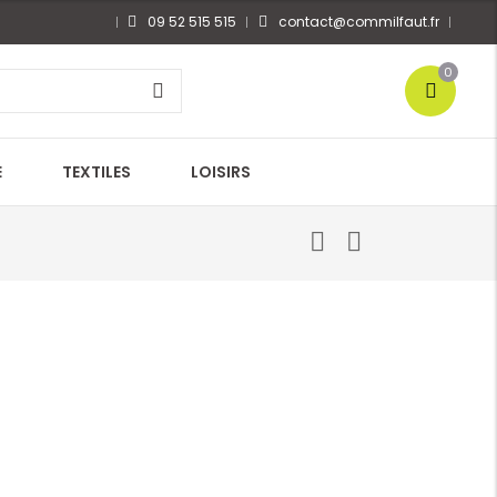
09 52 515 515
contact@commilfaut.fr
0
E
TEXTILES
LOISIRS