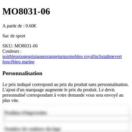
MO8031-06
A partir de :
0.60
€
Sac de sport
SKU:
MO8031-06
Couleurs :
noir
bleu
rouge
gris
jaune
orange
turquoise
bleu royal
fuchsia
lime
vert
foncé
bleu marine
Personnalisation
Le prix indiqué correspond au prix du produit sans personnalisation.
L'ajout d'un marquage augmente le prix du produit. Le devis
personnalisé correspondant à votre demande vous sera envoyé au
plus vite.
Position d'impression
Nombre de couleurs du logo