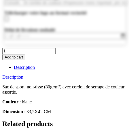
Télécharger votre logo au format vectoriel
Délai de livraison souhaité
MO8031-
06
Add to cart
quantity
Description
Description
Sac de sport, non-tissé (80gr/m²) avec cordon de serrage de couleur
assortie.
Couleur
: blanc
Dimension
: 33,5X42 CM
Related products