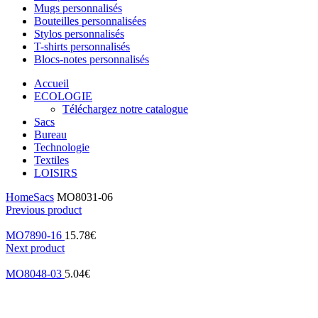
Mugs personnalisés
Bouteilles personnalisées
Stylos personnalisés
T-shirts personnalisés
Blocs-notes personnalisés
Accueil
ECOLOGIE
Téléchargez notre catalogue
Sacs
Bureau
Technologie
Textiles
LOISIRS
Home
Sacs
MO8031-06
Previous product
MO7890-16
15.78
€
Next product
MO8048-03
5.04
€