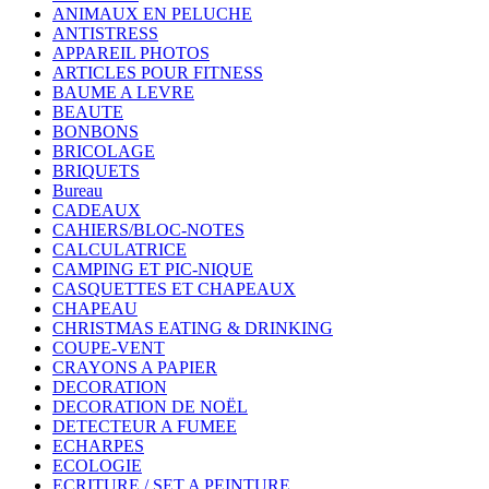
ANIMAUX EN PELUCHE
ANTISTRESS
APPAREIL PHOTOS
ARTICLES POUR FITNESS
BAUME A LEVRE
BEAUTE
BONBONS
BRICOLAGE
BRIQUETS
Bureau
CADEAUX
CAHIERS/BLOC-NOTES
CALCULATRICE
CAMPING ET PIC-NIQUE
CASQUETTES ET CHAPEAUX
CHAPEAU
CHRISTMAS EATING & DRINKING
COUPE-VENT
CRAYONS A PAPIER
DECORATION
DECORATION DE NOËL
DETECTEUR A FUMEE
ECHARPES
ECOLOGIE
ECRITURE / SET A PEINTURE