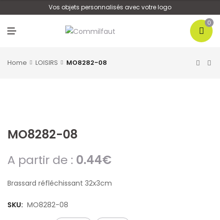
U
Vos objets personnalisés avec votre logo
0
M
E
N
U
Home
LOISIRS
MO8282-08
MO8282-08
A partir de :
0.44
€
Brassard réfléchissant 32x3cm
SKU:
MO8282-08